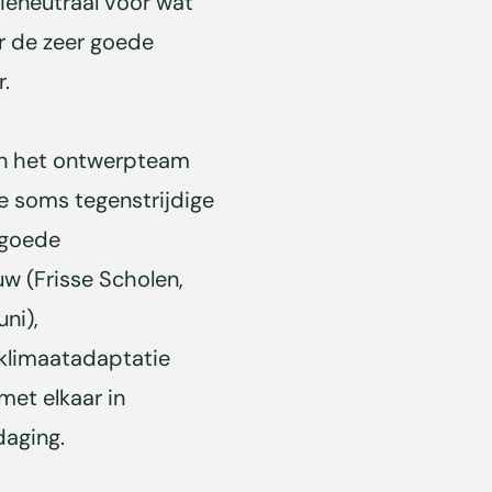
ieneutraal voor wat
 de zeer goede
r.
van het ontwerpteam
e soms tegenstrijdige
 goede
w (Frisse Scholen,
ni),
 klimaatadaptatie
 met elkaar in
daging.