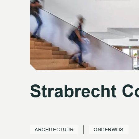
Strabrecht C
Strabrecht C
ARCHITECTUUR
ONDERWIJS