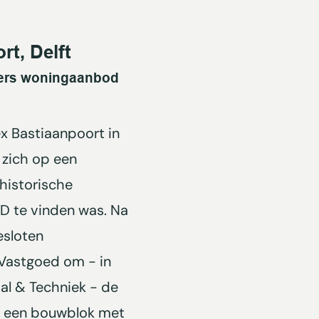
t, Delft
ers woningaanbod
x Bastiaanpoort in
 zich op een
 historische
D te vinden was. Na
esloten
 Vastgoed om - in
l & Techniek - de
ot een bouwblok met