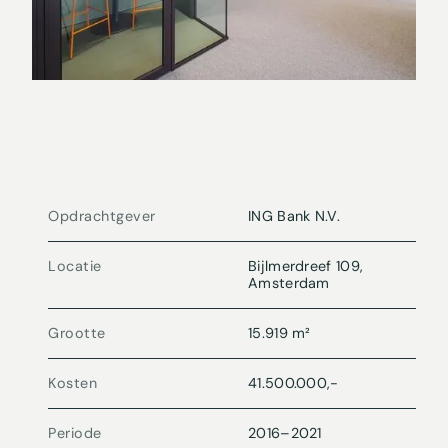
Opdrachtgever
ING Bank N.V.
Locatie
Bijlmerdreef 109,
Amsterdam
Grootte
15.919 m²
Kosten
41.500.000,-
Periode
2016
–
2021