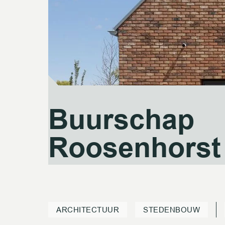
Buurschap
Buurschap
Roosenhorst
Roosenhorst
ARCHITECTUUR
STEDENBOUW