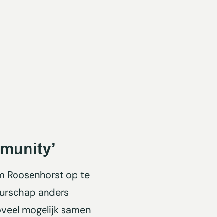
munity’
m Roosenhorst op te
uurschap anders
oveel mogelijk samen