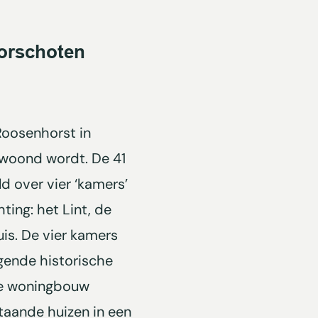
orschoten
Roosenhorst in
woond wordt. De 41
d over vier ‘kamers’
ting: het Lint, de
s. De vier kamers
gende historische
de woningbouw
taande huizen in een