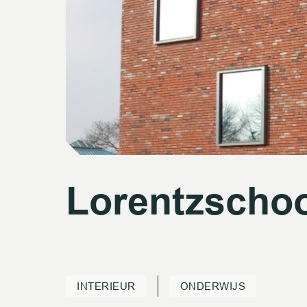
Lorentzscho
Lorentzscho
INTERIEUR
ONDERWIJS