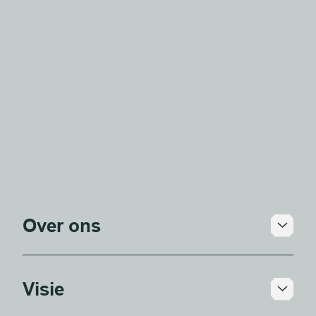
Over ons
Wij zijn een architectenbureau opgericht
in 1976; sindsdien hebben we meer dan
Visie
duizend projecten succesvol afgerond.