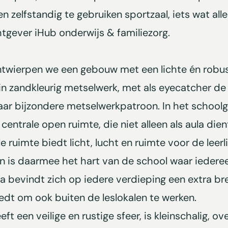
en zelfstandig te gebruiken sportzaal, iets wat all
gever iHub onderwijs & familiezorg.
wierpen we een gebouw met een lichte én robuste
 in zandkleurig metselwerk, met als eyecatcher d
ar bijzondere metselwerkpatroon. In het schoolg
centrale open ruimte, die niet alleen als aula die
e ruimte biedt licht, lucht en ruimte voor de leer
n is daarmee het hart van de school waar iederee
a bevindt zich op iedere verdieping een extra br
iedt om ook buiten de leslokalen te werken.
 een veilige en rustige sfeer, is kleinschalig, ov