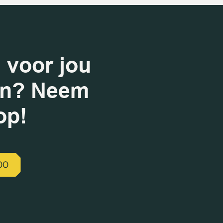
 voor jou
en? Neem
op!
00