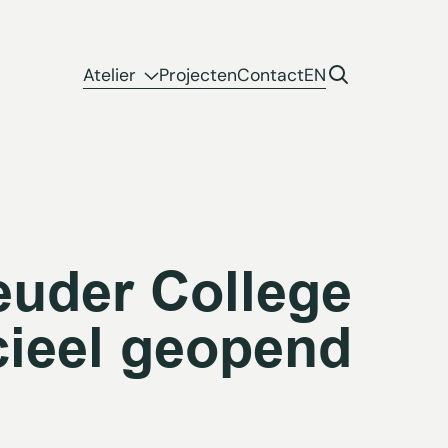
Atelier
Projecten
Contact
EN
uder College
cieel geopend