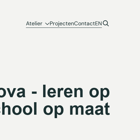
Atelier
Projecten
Contact
EN
ova - leren op
chool op maat