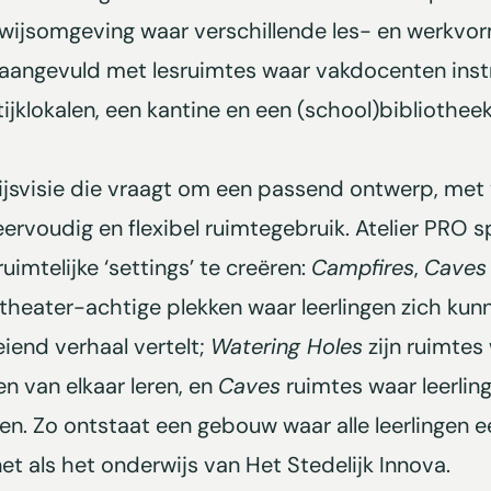
wijsomgeving waar verschillende les- en werkvorm
angevuld met lesruimtes waar vakdocenten instr
ijklokalen, een kantine en een (school)bibliotheek
ijsvisie die vraagt om een passend ontwerp, met 
rvoudig en flexibel ruimtegebruik. Atelier PRO s
uimtelijke ‘settings’ te creëren:
Campfires
,
Caves
theater-achtige plekken waar leerlingen zich ku
iend verhaal vertelt;
Watering Holes
zijn ruimtes
n van elkaar leren, en
Caves
ruimtes waar leerlin
en. Zo ontstaat een gebouw waar alle leerlingen 
net als het onderwijs van Het Stedelijk Innova.