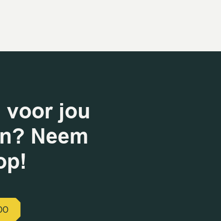
 voor jou
en? Neem
op!
00