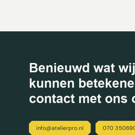
Benieuwd wat wij
kunnen beteken
contact met ons 
info@atelierpro.nl
070 35069