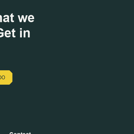
hat we
et in
00