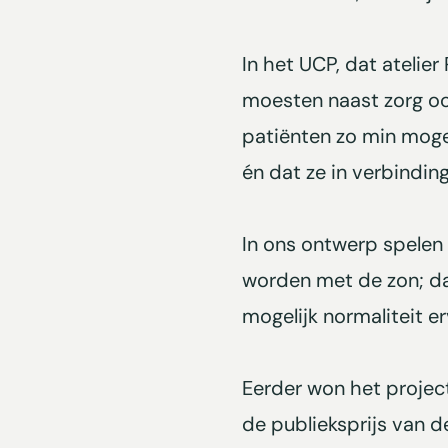
In het UCP, dat ateli
moesten naast zorg ook
patiënten zo min mogel
én dat ze in verbindin
In ons ontwerp spelen
worden met de zon; da
mogelijk normaliteit er
Eerder won het proje
de publieksprijs van d