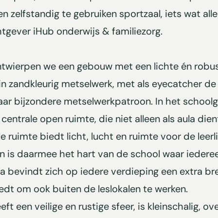
en zelfstandig te gebruiken sportzaal, iets wat all
gever iHub onderwijs & familiezorg.
wierpen we een gebouw met een lichte én robuste
 in zandkleurig metselwerk, met als eyecatcher d
ar bijzondere metselwerkpatroon. In het schoolg
centrale open ruimte, die niet alleen als aula die
e ruimte biedt licht, lucht en ruimte voor de leer
n is daarmee het hart van de school waar iederee
a bevindt zich op iedere verdieping een extra br
iedt om ook buiten de leslokalen te werken.
 een veilige en rustige sfeer, is kleinschalig, ov