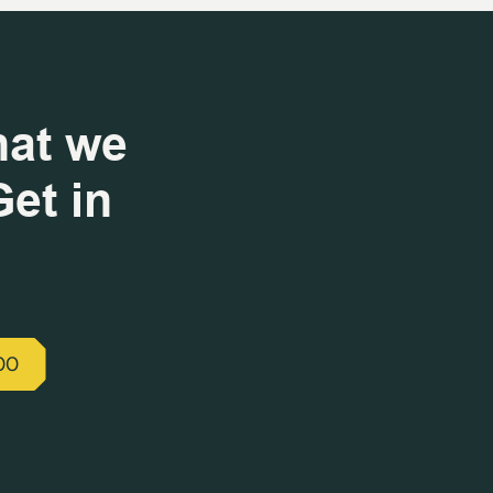
hat we
et in
00