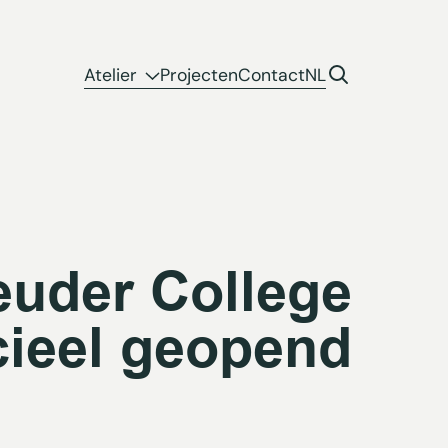
Atelier
Projecten
Contact
NL
uder College
cieel geopend